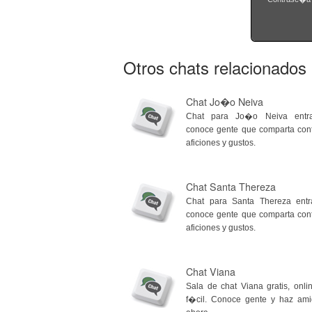
Otros chats relacionados
Chat Jo�o Neiva
Chat para Jo�o Neiva entr
conoce gente que comparta con
aficiones y gustos.
Chat Santa Thereza
Chat para Santa Thereza entr
conoce gente que comparta con
aficiones y gustos.
Chat Viana
Sala de chat Viana gratis, onli
f�cil. Conoce gente y haz am