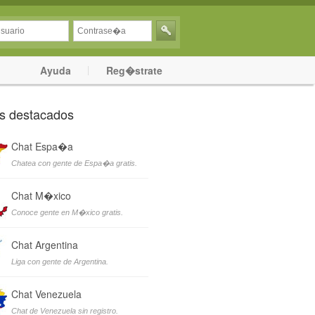
Ayuda
Reg�strate
s destacados
Chat Espa�a
Chatea con gente de Espa�a gratis.
Chat M�xico
Conoce gente en M�xico gratis.
Chat Argentina
Liga con gente de Argentina.
Chat Venezuela
Chat de Venezuela sin registro.