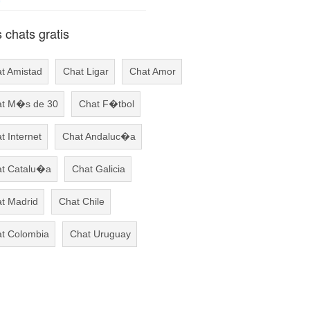
chats gratis
t Amistad
Chat Ligar
Chat Amor
t M�s de 30
Chat F�tbol
t Internet
Chat Andaluc�a
t Catalu�a
Chat Galicia
t Madrid
Chat Chile
t Colombia
Chat Uruguay