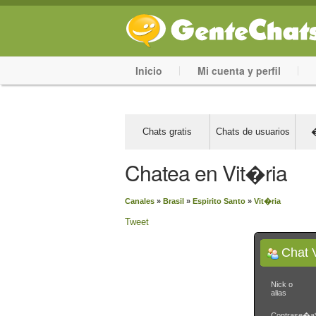
Inicio
Mi cuenta y perfil
Chats gratis
Chats de usuarios
�
Chatea en Vit�ria
Canales
»
Brasil
»
Espirito Santo
»
Vit�ria
Tweet
Chat 
Nick o
alias
Contrase�a