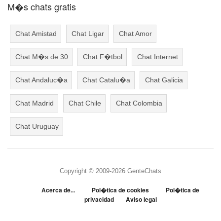
M�s chats gratis
Chat Amistad
Chat Ligar
Chat Amor
Chat M�s de 30
Chat F�tbol
Chat Internet
Chat Andaluc�a
Chat Catalu�a
Chat Galicia
Chat Madrid
Chat Chile
Chat Colombia
Chat Uruguay
Copyright © 2009-2026 GenteChats
Acerca de...
Pol�tica de cookies
Pol�tica de
privacidad
Aviso legal