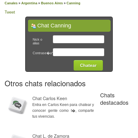
Canales
»
Argentina
»
Buenos Aires
»
Canning
Tweet
Chat Canning
Nick o
alias
Contrase�a*
Otros chats relacionados
Chats
Chat Carlos Keen
destacados
Entra en Carlos Keen para chatear y
conocer gente como t�, comparte
tus vivencias.
Chat L. de Zamora