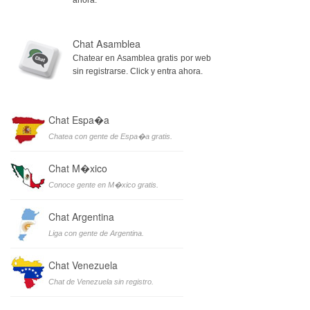
Chat Asamblea
Chatear en Asamblea gratis por web
sin registrarse. Click y entra ahora.
Chat Espa�a
Chatea con gente de Espa�a gratis.
Chat M�xico
Conoce gente en M�xico gratis.
Chat Argentina
Liga con gente de Argentina.
Chat Venezuela
Chat de Venezuela sin registro.