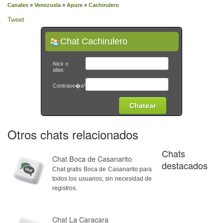
Canales
»
Venezuela
»
Apure
»
Cachirulero
Tweet
Chat Cachirulero
Nick o
alias
Contrase�a*
Otros chats relacionados
Chats
Chat Boca de Casanarito
destacados
Chat gratis Boca de Casanarito para
todos los usuarios, sin necesidad de
registros.
Chat La Caracara