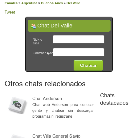
Canales
»
Argentina
»
Buenos Aires
»
Del Valle
Tweet
Chat Del Valle
Nick o
alias
Contrase�a*
Otros chats relacionados
Chats
Chat Anderson
destacados
Chat web Anderson para conocer
gente y chatear sin descargar
programas ni registrarte.
Chat Villa General Savio