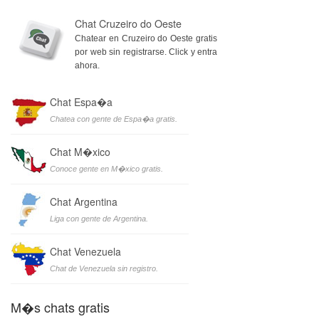
Chat Cruzeiro do Oeste
Chatear en Cruzeiro do Oeste gratis
por web sin registrarse. Click y entra
ahora.
Chat Espa�a
Chatea con gente de Espa�a gratis.
Chat M�xico
Conoce gente en M�xico gratis.
Chat Argentina
Liga con gente de Argentina.
Chat Venezuela
Chat de Venezuela sin registro.
M�s chats gratis