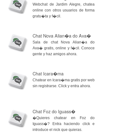
Webchat de Jardim Alegre, chatea
online con otros usuarios de forma
gratu�ta y f�cil.
Chat Nova Alian�a do Ava�
Sala de chat Nova Alian�a do
Ava� gratis, online y f�cil. Conoce
gente y haz amigos ahora.
Chat Icara�ma
Chatear en Icara�ma gratis por web
sin registrarse. Click y entra ahora.
Chat Foz do Iguass�
�Quieres chatear en Foz do
Iguass�? Entra haciendo click e
introduce el nick que quieras.