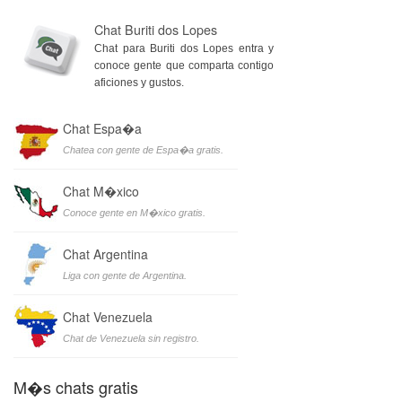
Chat Buriti dos Lopes
Chat para Buriti dos Lopes entra y
conoce gente que comparta contigo
aficiones y gustos.
Chat Espa�a
Chatea con gente de Espa�a gratis.
Chat M�xico
Conoce gente en M�xico gratis.
Chat Argentina
Liga con gente de Argentina.
Chat Venezuela
Chat de Venezuela sin registro.
M�s chats gratis