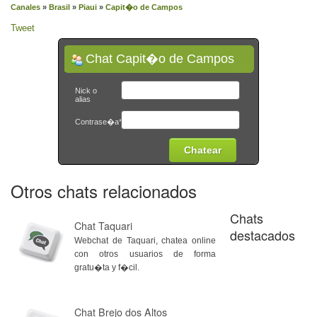
Canales
»
Brasil
»
Piaui
»
Capit�o de Campos
Tweet
Chat Capit�o de Campos
Nick o
alias
Contrase�a*
Otros chats relacionados
Chats
Chat Taquari
destacados
Webchat de Taquari, chatea online
con otros usuarios de forma
gratu�ta y f�cil.
Chat Brejo dos Altos