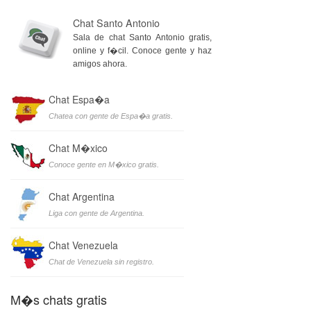
Chat Santo Antonio
Sala de chat Santo Antonio gratis,
online y f�cil. Conoce gente y haz
amigos ahora.
Chat Espa�a
Chatea con gente de Espa�a gratis.
Chat M�xico
Conoce gente en M�xico gratis.
Chat Argentina
Liga con gente de Argentina.
Chat Venezuela
Chat de Venezuela sin registro.
M�s chats gratis