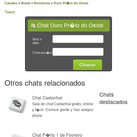
Canales
»
Brasil
»
Rondonia
»
Ouro Pr�to do Oeste
Tweet
Chat Ouro Pr�to do Oeste
Nick o
alias
Contrase�a*
Otros chats relacionados
Chats
Chat Castanhal
destacados
Sala de chat Castanhal gratis, online
y f�cil. Conoce gente y haz amigos
ahora.
Chat P�rto 1 de Fevreiro