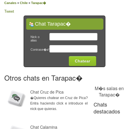
Canales
»
Chile
»
Tarapac�
Tweet
Chat Tarapac�
Nick o
alias
Contrase�a*
Otros chats en Tarapac�
M�s salas en
Chat Cruz de Pica
Tarapac�
�Quieres chatear en Cruz de Pica?
Chats
Entra haciendo click e introduce el
nick que quieras.
destacados
Chat Calamina