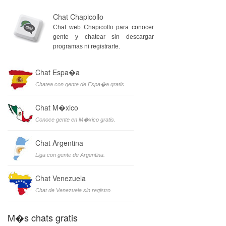
Chat Chapicollo
Chat web Chapicollo para conocer
gente y chatear sin descargar
programas ni registrarte.
Chat Espa�a
Chatea con gente de Espa�a gratis.
Chat M�xico
Conoce gente en M�xico gratis.
Chat Argentina
Liga con gente de Argentina.
Chat Venezuela
Chat de Venezuela sin registro.
M�s chats gratis