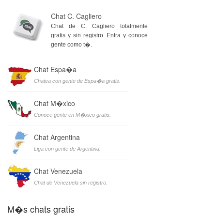
Chat C. Cagliero
Chat de C. Cagliero totalmente
gratis y sin registro. Entra y conoce
gente como t�.
Chat Espa�a
Chatea con gente de Espa�a gratis.
Chat M�xico
Conoce gente en M�xico gratis.
Chat Argentina
Liga con gente de Argentina.
Chat Venezuela
Chat de Venezuela sin registro.
M�s chats gratis