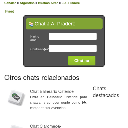
Canales
»
Argentina
»
Buenos Aires
»
J.A. Pradere
Tweet
Chat J.A. Pradere
Nick o
alias
Contrase�a*
Otros chats relacionados
Chats
Chat Balneario Ostende
destacados
Entra en Balneario Ostende para
chatear y conocer gente como t�,
comparte tus vivencias.
Chat Claromec�