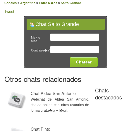
Canales
»
Argentina
»
Entre R�os
»
Salto Grande
Tweet
Chat Salto Grande
Nick o
alias
Contrase�a*
Otros chats relacionados
Chats
Chat Aldea San Antonio
destacados
Webchat de Aldea San Antonio,
chatea online con otros usuarios de
forma gratu�ta y f�cil.
Chat Pinto