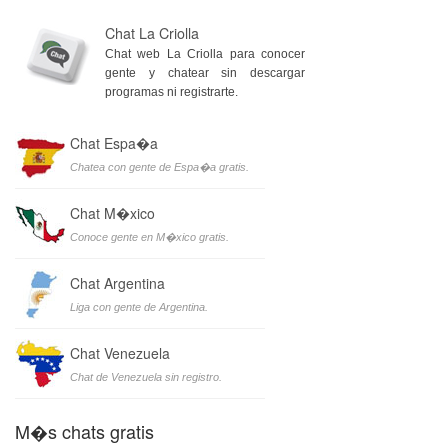
Chat La Criolla
Chat web La Criolla para conocer
gente y chatear sin descargar
programas ni registrarte.
Chat Espa�a
Chatea con gente de Espa�a gratis.
Chat M�xico
Conoce gente en M�xico gratis.
Chat Argentina
Liga con gente de Argentina.
Chat Venezuela
Chat de Venezuela sin registro.
M�s chats gratis