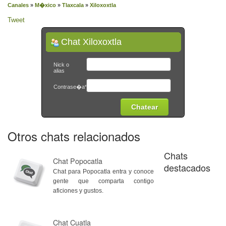
Canales
»
M�xico
»
Tlaxcala
»
Xiloxoxtla
Tweet
Chat Xiloxoxtla
Nick o
alias
Contrase�a*
Otros chats relacionados
Chats
Chat Popocatla
destacados
Chat para Popocatla entra y conoce
gente que comparta contigo
aficiones y gustos.
Chat Cuatla