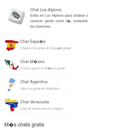
Chat Los Alpinos
Entra en Los Alpinos para chatear y
conocer gente como t�, comparte
tus vivencias.
Chat Espa�a
Chatea con gente de Espa�a gratis.
Chat M�xico
Conoce gente en M�xico gratis.
Chat Argentina
Liga con gente de Argentina.
Chat Venezuela
Chat de Venezuela sin registro.
M�s chats gratis