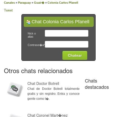
Canales
»
Paraguay
»
Guair�
»
Colonia Carlos Pfanell
Tweet
Chat Colonia Carlos Pfanell
Nick o
alias
Contrase�a*
Otros chats relacionados
Chats
Chat Doctor Botrell
destacados
Chat de Doctor Botrell totalmente
gratis y sin registro. Entra y conoce
gente como t�.
Chat Coronel Mart�nez