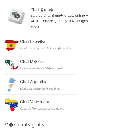
Chat �um�
Sala de chat �um� gratis, online y
f�cil. Conoce gente y haz amigos
ahora.
Chat Espa�a
Chatea con gente de Espa�a gratis.
Chat M�xico
Conoce gente en M�xico gratis.
Chat Argentina
Liga con gente de Argentina.
Chat Venezuela
Chat de Venezuela sin registro.
M�s chats gratis